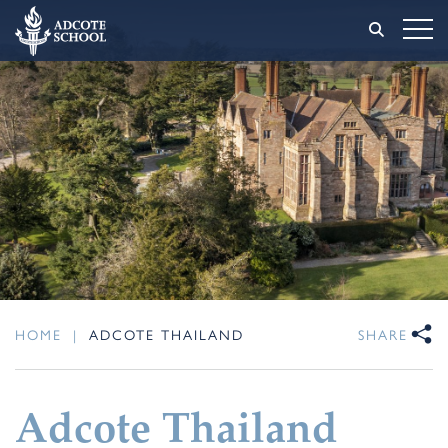
HOME
|
ADCOTE THAILAND
SHARE
Adcote Thailand